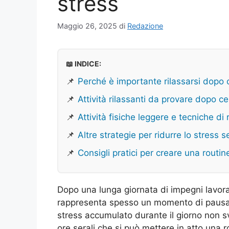
stress
Maggio 26, 2025
di
Redazione
📖 INDICE:
📌
Perché è importante rilassarsi dopo
📌
Attività rilassanti da provare dopo c
📌
Attività fisiche leggere e tecniche di
📌
Altre strategie per ridurre lo stress s
📌
Consigli pratici per creare una routin
Dopo una lunga giornata di impegni lavorat
rappresenta spesso un momento di pausa e 
stress accumulato durante il giorno non s
ore serali che si può mettere in atto una