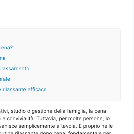
 cena?
ena
 rilassamento
erale
e rilassante efficace
ivi, studio o gestione della famiglia, la cena
convivialità. Tuttavia, per molte persone, lo
vanisce semplicemente a tavola. È proprio nelle
 routine rilassante dopo cena, fondamentale per