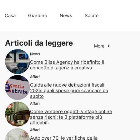
Casa
Giardino
News
Salute
Articoli da leggere
More
News
Come Bliss Agency ha ridefinito il
concetto di agenzia creativa
Affari
Guida alle nuove detrazioni fiscali
2025: quali spese puoi scaricare da
subito
Affari
Come vendere oggetti vintage online
senza rischi: le 3 piattaforme più
affidabili
Affari
Auto over 70: le verifiche della