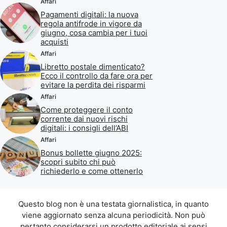
Affari
Pagamenti digitali: la nuova
regola antifrode in vigore da
giugno, cosa cambia per i tuoi
acquisti
Affari
Libretto postale dimenticato?
Ecco il controllo da fare ora per
evitare la perdita dei risparmi
Affari
Come proteggere il conto
corrente dai nuovi rischi
digitali: i consigli dell’ABI
Affari
Bonus bollette giugno 2025:
scopri subito chi può
richiederlo e come ottenerlo
Questo blog non è una testata giornalistica, in quanto
viene aggiornato senza alcuna periodicità. Non può
pertanto considerarsi un prodotto editoriale ai sensi